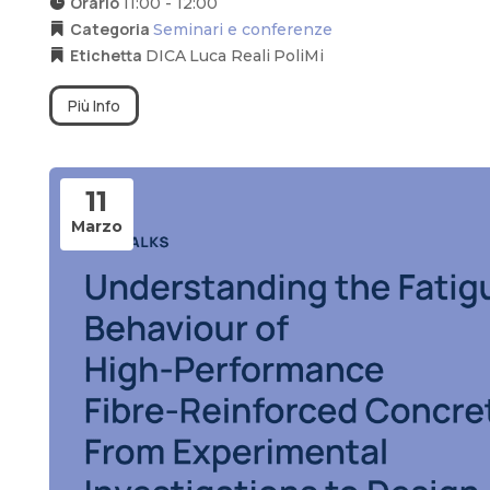
Orario
11:00 - 12:00
Categoria
Seminari e conferenze
Etichetta
DICA
Luca Reali
PoliMi
Più Info
11
Marzo