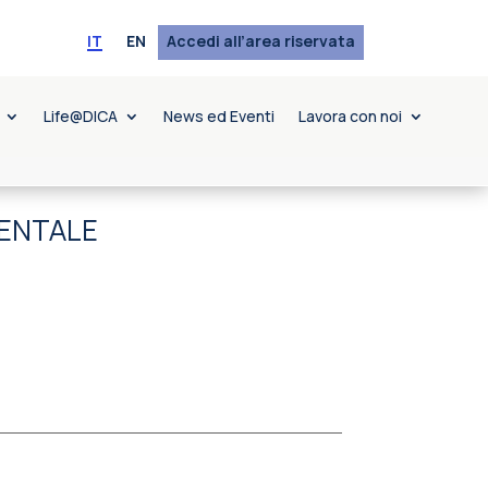
IT
EN
Accedi all’area riservata
Life@DICA
News ed Eventi
Lavora con noi
IENTALE