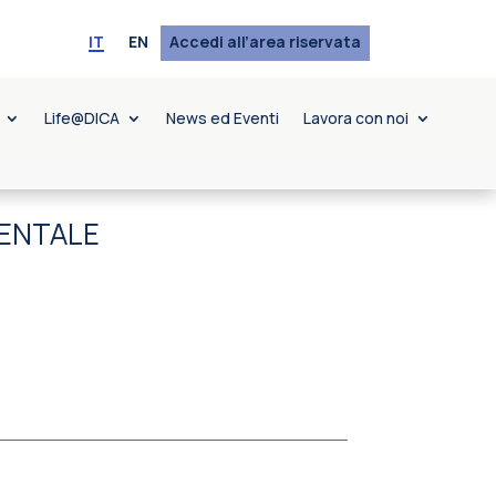
IT
EN
Accedi all’area riservata
Life@DICA
News ed Eventi
Lavora con noi
IENTALE