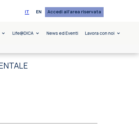
IT
EN
Accedi all’area riservata
Life@DICA
News ed Eventi
Lavora con noi
IENTALE